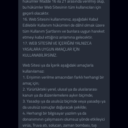
hükümler Madde 16 ila 21 arasında verilmiş olup,
bu hükümler Web Sitesinin tüm kullanıcıları için
geçerli olacaktır.
16. Web Sitesini kullanımınız, aşağıdaki Kabul
Edilebilir Kullanım hükümleri de dâhil olmak üzere
tüm Kullanım Şartlarını ve bunlara uygun hareket
etmeyi kabul ettiğiniz anlamına gelecektir.
17. WEB SİTESİNİ VE İÇERİĞİNİ YALNIZCA
YASALARA UYGUN AMAÇLAR İÇİN
KULLANABİLİRSİNİZ.
Web Sitesi ya da İçerik aşağıdaki amaçlarla
kullanılamaz:
1. Erişimin verilme amacından farklı herhangi bir
amaç için;
2. Yürürlükteki yerel, ulusal ya da uluslararası
kanun ya da düzenlemelere aykırı biçimde;
3. Yasadışı ya da usulsüz biçimde veya yasadışı ya
da usulsüz sonuçlar doğuracak şekilde;
4. Herhangi bir bilgisayar yazılım ya da
donanımının çalışmasını olumsuz yönde etkileyici
virüs, Truva atı, solucan, zaman bombası, tuş