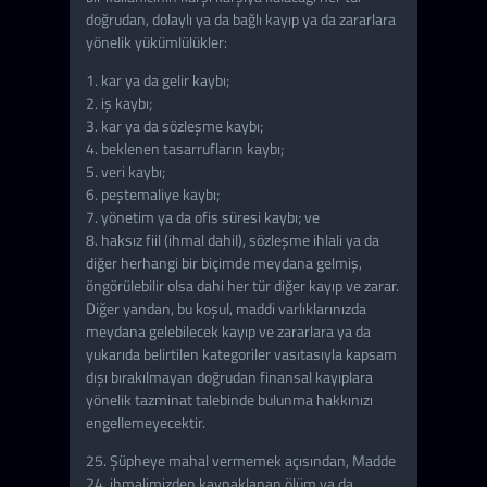
doğrudan, dolaylı ya da bağlı kayıp ya da zararlara
yönelik yükümlülükler:
1. kar ya da gelir kaybı;
2. iş kaybı;
3. kar ya da sözleşme kaybı;
4. beklenen tasarrufların kaybı;
5. veri kaybı;
6. peştemaliye kaybı;
7. yönetim ya da ofis süresi kaybı; ve
8. haksız fiil (ihmal dahil), sözleşme ihlali ya da
diğer herhangi bir biçimde meydana gelmiş,
öngörülebilir olsa dahi her tür diğer kayıp ve zarar.
Diğer yandan, bu koşul, maddi varlıklarınızda
meydana gelebilecek kayıp ve zararlara ya da
yukarıda belirtilen kategoriler vasıtasıyla kapsam
dışı bırakılmayan doğrudan finansal kayıplara
yönelik tazminat talebinde bulunma hakkınızı
engellemeyecektir.
25. Şüpheye mahal vermemek açısından, Madde
24, ihmalimizden kaynaklanan ölüm ya da