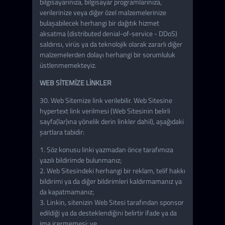
bilgisayarınıza, bilgisayar programlarınıza,
verilerinize veya diğer özel malzemelerinize
bulaşabilecek herhangi bir dağıtık hizmet
aksatma (distributed denial-of-service - DDoS)
saldırısı, virüs ya da teknolojik olarak zararlı diğer
malzemelerden dolayı herhangi bir sorumluluk
üstlenmemekteyiz.
WEB SİTEMİZE LİNKLER
30. Web Sitemize link verilebilir. Web Sitesine
hypertext link verilmesi (Web Sitesinin belirli
sayfa(lar)ına yönelik derin linkler dahil), aşağıdaki
şartlara tabidir:
1. Söz konusu linki yazmadan önce tarafımıza
yazılı bildirimde bulunmanız;
2. Web Sitesindeki herhangi bir reklam, telif hakkı
bildirimi ya da diğer bildirimleri kaldırmamanız ya
da kapatmamanız;
3. Linkin, sitenizin Web Sitesi tarafından sponsor
edildiği ya da desteklendiğini belirtir ifade ya da
ima içermemesi; ve