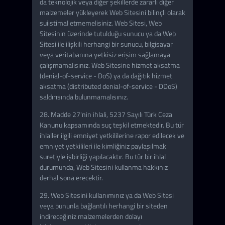
da teknolojik veya diğer şekillerde zararlı diğer
malzemeler yükleyerek Web Sitesini bilinçli olarak
suiistimal etmemelisiniz. Web Sitesi, Web
Sitesinin üzerinde tutulduğu sunucu ya da Web
Sitesi ile ilişkili herhangi bir sunucu, bilgisayar
veya veritabanına yetkisiz erişim sağlamaya
çalışmamalısınız. Web Sitesine hizmet aksatma
(denial-of-service - DoS) ya da dağıtık hizmet
aksatma (distributed denial-of-service - DDoS)
saldırısında bulunmamalısınız.
28. Madde 27'nin ihlali, 5237 Sayılı Türk Ceza
Kanunu kapsamında suç teşkil etmektedir. Bu tür
ihlaller ilgili emniyet yetkililerine rapor edilecek ve
emniyet yetkilileri ile kimliğiniz paylaşılmak
suretiyle işbirliği yapılacaktır. Bu tür bir ihlal
durumunda, Web Sitesini kullanma hakkınız
derhal sona erecektir.
29. Web Sitesini kullanımınız ya da Web Sitesi
veya bununla bağlantılı herhangi bir siteden
indireceğiniz malzemelerden dolayı