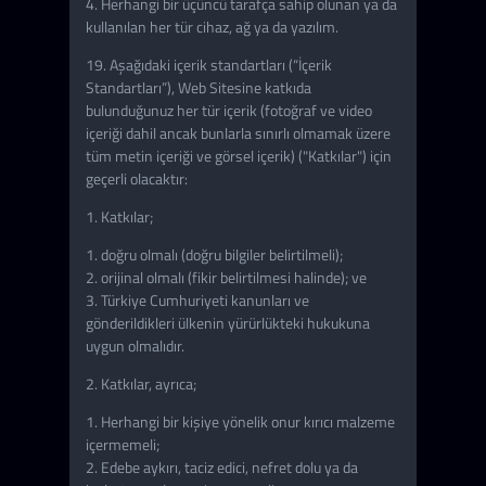
4. Herhangi bir üçüncü tarafça sahip olunan ya da
kullanılan her tür cihaz, ağ ya da yazılım.
19. Aşağıdaki içerik standartları (“İçerik
Standartları”), Web Sitesine katkıda
bulunduğunuz her tür içerik (fotoğraf ve video
içeriği dahil ancak bunlarla sınırlı olmamak üzere
tüm metin içeriği ve görsel içerik) ("Katkılar") için
geçerli olacaktır:
1. Katkılar;
1. doğru olmalı (doğru bilgiler belirtilmeli);
2. orijinal olmalı (fikir belirtilmesi halinde); ve
3. Türkiye Cumhuriyeti kanunları ve
gönderildikleri ülkenin yürürlükteki hukukuna
uygun olmalıdır.
2. Katkılar, ayrıca;
1. Herhangi bir kişiye yönelik onur kırıcı malzeme
içermemeli;
2. Edebe aykırı, taciz edici, nefret dolu ya da