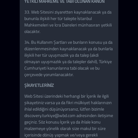
YETKİLİ MAHKEME VE TABİ OLUNAN KANUN
33. Web Sitesini ziyaretten kaynaklanacak ya da
bununla ilişkili her tür talepte İstanbul
Mahkemeleri ve İcra Daireleri münhasıran yetkili
olacaktır.
34. Bu Kullanım Şartları ve bunların konusu ya da
düzenlenmesinden kaynaklanacak ya da bunlarla
ilişkili her tür uyuşmazlık ya da talep (akdi
olmayan uyuşmazlık ya da talepler dahil), Türkiye
Cumhuriyeti kanunlarına tabi olacak ve bu
çerçevede yorumlanacaktır.
ŞİKAYETLERİNİZ
Web Sitesi üzerindeki herhangi bir İçerik ile ilgili
şikayetiniz varsa ya da fikri mülkiyet haklarınızın
ihlal edildiğini düşünüyorsanız, lütfen bizimle
discovery.turkiye@wbd.com adresinden iletişime
geçiniz. Söz konusu İçerik ya da ihlale konu
malzemeye yönelik olarak size makul bir süre
içerisinde dönüş yapmak ve/veya gerekli