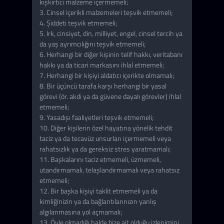
kışkırtıcı malzeme içermemeli;
3. Cinsel içerikli malzemeleri teşvik etmemeli;
4. Şiddeti teşvik etmemeli;
5. Irk, cinsiyet, din, milliyet, engel, cinsel tercih ya
da yaş ayrımcılığını teşvik etmemeli;
6. Herhangi bir diğer kişinin telif hakkı, veritabanı
hakkı ya da ticari markasını ihlal etmemeli;
7. Herhangi bir kişiyi aldatıcı içerikte olmamalı;
8. Bir üçüncü tarafa karşı herhangi bir yasal
görevi (ör. akdi ya da güvene dayalı görevler) ihlal
etmemeli;
9. Yasadışı faaliyetleri teşvik etmemeli;
10. Diğer kişilerin özel hayatına yönelik tehdit
taciz ya da tecavüz unsurları içermemeli veya
rahatsızlık ya da gereksiz stres yaratmamalı;
11. Başkalarını taciz etmemeli, üzmemeli,
utandırmamalı, telaşlandırmamalı veya rahatsız
etmemeli;
12. Bir başka kişiyi taklit etmemeli ya da
kimliğinizin ya da bağlantılarınızın yanlış
algılanmasına yol açmamalı;
13. Öyle olmadığı halde bize ait olduğu izlenimini