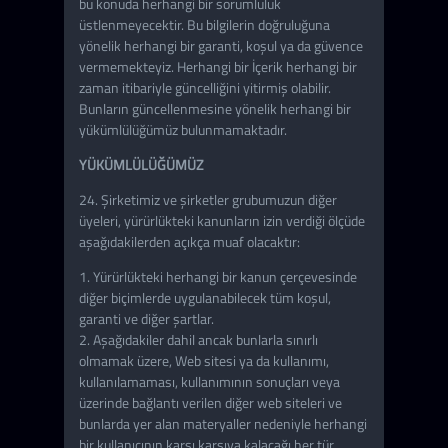
bu konuda herhangi bir sorumluluk
üstlenmeyecektir. Bu bilgilerin doğruluğuna
yönelik herhangi bir garanti, koşul ya da güvence
vermemekteyiz. Herhangi bir İçerik herhangi bir
zaman itibariyle güncelliğini yitirmiş olabilir.
Bunların güncellenmesine yönelik herhangi bir
yükümlülüğümüz bulunmamaktadır.
YÜKÜMLÜLÜĞÜMÜZ
24. Şirketimiz ve şirketler grubumuzun diğer
üyeleri, yürürlükteki kanunların izin verdiği ölçüde
aşağıdakilerden açıkça muaf olacaktır:
1. Yürürlükteki herhangi bir kanun çerçevesinde
diğer biçimlerde uygulanabilecek tüm koşul,
garanti ve diğer şartlar.
2. Aşağıdakiler dahil ancak bunlarla sınırlı
olmamak üzere, Web sitesi ya da kullanımı,
kullanılamaması, kullanımının sonuçları veya
üzerinde bağlantı verilen diğer web siteleri ve
bunlarda yer alan materyaller nedeniyle herhangi
bir kullanıcının karşı karşıya kalacağı her tür