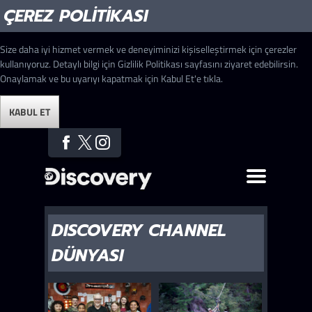
ÇEREZ POLITIKASI
Size daha iyi hizmet vermek ve deneyiminizi kişiselleştirmek için çerezler
kullanıyoruz. Detaylı bilgi için Gizlilik Politikası sayfasını ziyaret edebilirsin.
Onaylamak ve bu uyarıyı kapatmak için Kabul Et'e tıkla.
KABUL ET
DISCOVERY CHANNEL
DÜNYASI