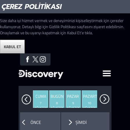
ÇEREZ POLITIKASI
Size daha iyi hizmet vermek ve deneyiminizi kişiselleştirmek için çerezler
kullanıyoruz. Detaylı bilgi için Gizlilik Politikası sayfasını ziyaret edebilirsin.
Onaylamak ve bu uyarıyı kapatmak için Kabul Et'e tıkla.
KABUL ET
CUMA
BUGÜN
PAZAR
PAZARTESI
7
8
9
10
AĞUSTOS
AĞUSTOS
AĞUSTOS
AĞUSTOS
SALI
ÇARŞAMBA
PERŞEMBE
CUMA
ÖNCE
ŞİMDİ
11
12
13
14
AĞUSTOS
AĞUSTOS
AĞUSTOS
AĞUSTOS