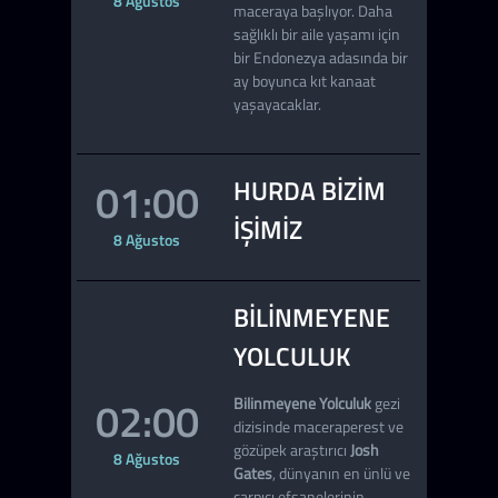
8 Ağustos
maceraya başlıyor. Daha
sağlıklı bir aile yaşamı için
bir Endonezya adasında bir
ay boyunca kıt kanaat
yaşayacaklar.
01:00
HURDA BIZIM
İŞIMIZ
8 Ağustos
BILINMEYENE
YOLCULUK
02:00
Bilinmeyene Yolculuk
gezi
dizisinde maceraperest ve
gözüpek araştırıcı
Josh
8 Ağustos
Gates
, dünyanın en ünlü ve
çarpıcı efsanelerinin